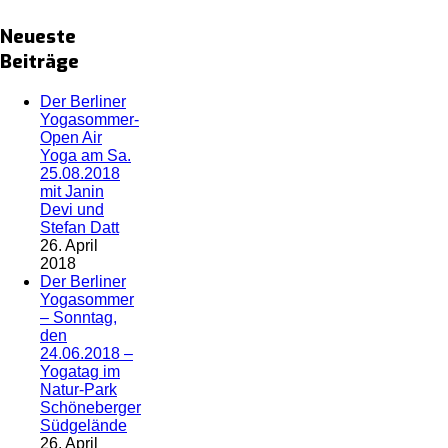
Neueste
Beiträge
Der Berliner
Yogasommer-
Open Air
Yoga am Sa.
25.08.2018
mit Janin
Devi und
Stefan Datt
26. April
2018
Der Berliner
Yogasommer
– Sonntag,
den
24.06.2018 –
Yogatag im
Natur-Park
Schöneberger
Südgelände
26. April