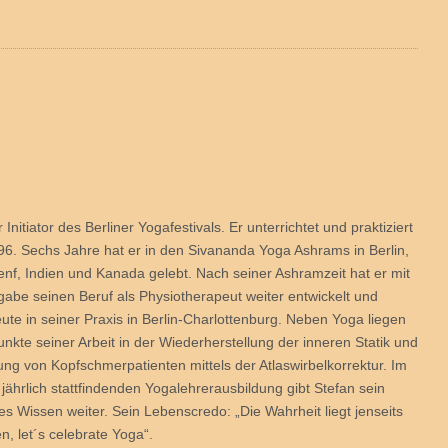
r Initiator des Berliner Yogafestivals. Er unterrichtet und praktiziert
96. Sechs Jahre hat er in den Sivananda Yoga Ashrams in Berlin,
f, Indien und Kanada gelebt. Nach seiner Ashramzeit hat er mit
ngabe seinen Beruf als Physiotherapeut weiter entwickelt und
ute in seiner Praxis in Berlin-Charlottenburg. Neben Yoga liegen
nkte seiner Arbeit in der Wiederherstellung der inneren Statik und
ng von Kopfschmerpatienten mittels der Atlaswirbelkorrektur. Im
ährlich stattfindenden Yogalehrerausbildung gibt Stefan sein
s Wissen weiter. Sein Lebenscredo: „Die Wahrheit liegt jenseits
, let´s celebrate Yoga“.