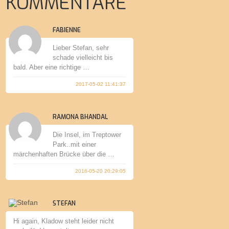
KOMMENTARE
FABIENNE
Lieber Stefan, sehr
schade vielleicht bis
bald. Aber eine richtige …
2017-05-02 11:41:37
RAMONA BHANDAL
Die Insel, im Treptower
Park..mit einer
märchenhaften Brücke über die …
2016-05-20 20:29:05
STEFAN
Hi again, Kladow steht leider nicht