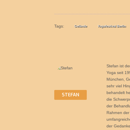
Tags:
Gelände
Yogafestival Berlin
Stefan ist de
Yoga seit 19
München, Gen
sehr viel Hi
behandelt he
STEFAN
die Schwerpu
der Behandlu
Rahmen der j
umfangreiche
der Gedanken