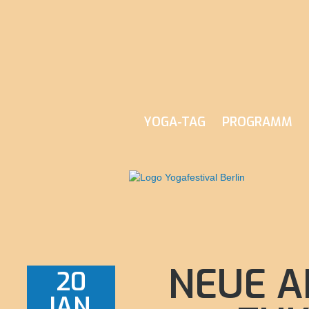
YOGA-TAG
PROGRAMM
NEUE A
20
JAN.